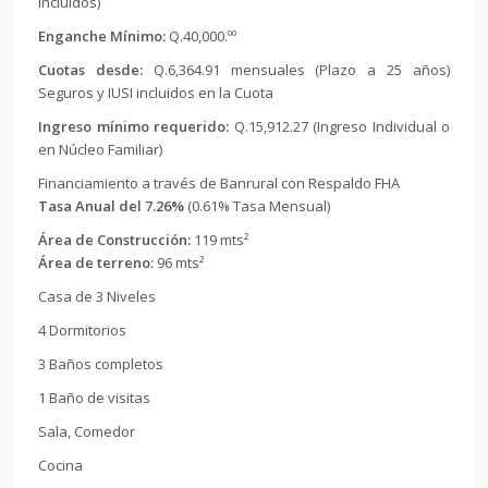
incluidos)
Enganche Mínimo:
Q.40,000.ºº
Cuotas desde:
Q.6,364.91 mensuales (Plazo a 25 años)
Seguros y IUSI incluidos en la Cuota
Ingreso mínimo requerido:
Q.15,912.27 (Ingreso Individual o
en Núcleo Familiar)
Financiamiento a través de Banrural con Respaldo FHA
Tasa Anual del 7.26%
(0.61% Tasa Mensual)
Área de Construcción:
119 mts²
Área de terreno:
96 mts²
Casa de 3 Niveles
4 Dormitorios
3 Baños completos
1 Baño de visitas
Sala, Comedor
Cocina